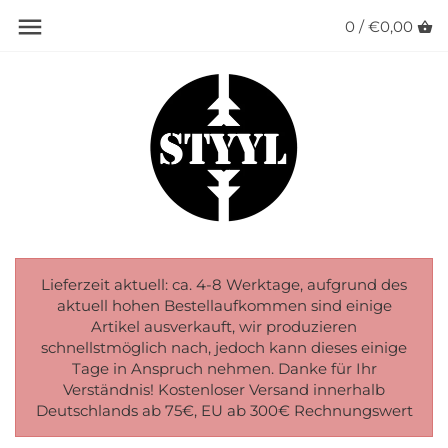
Zum
0 /
€0,00
Zurück
Zurück
Zurück
Zurück
Zurück
Zurück
Zurück
Inhalt
Magnetgadgets Innen
Magnettafeln / Haftgründe
Markisenmagnete
Lampen / LED / Feuer / Grill
Adbluesicherung
Saughalter
STYYL Merchandise
Magnetgadgets Außen
Kleiderhaken / Haken / Pins
Vanlett / KlappBar
Tutty-Tabletty
Fahrer- und Beifahrtüren
Keder
Busbastler 🚐🛠️
Campinggadgets
Ablagen / Regale / Taschen
Außenküche
Nasszelle / Wasseradapter
Schiebetür
Molle
Sicherheit
Blumentöpfe / Kunststoffboxen
Magnethalter / Wäscheleine
Küche & Kochen
Hekis / Fenster
uvm.
Saughalter / Keder / Molle
Küchen-/WC-Rollenhalter
Outdoorgadgets
Lenkradsperre /
Lieferzeit aktuell: ca. 4-8 Werktage, aufgrund des
aktuell hohen Bestellaufkommen sind einige
Schiebetürstopper
Universalschlösser
Artikel ausverkauft, wir produzieren
STYYL empfiehlt...
Kamera / Gadgets 1/4"
Mülleimer-Systeme
schnellstmöglich nach, jedoch kann dieses einige
Tage in Anspruch nehmen. Danke für Ihr
Sonstiges
Taschen / Halterungen /
Verständnis! Kostenloser Versand innerhalb
Kederleisten
Deutschlands ab 75€, EU ab 300€ Rechnungswert